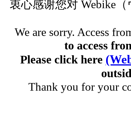
衷心感谢您对 Webik
We are sorry. Access from
to access fro
(Web
Please click here
outsid
Thank you for your c