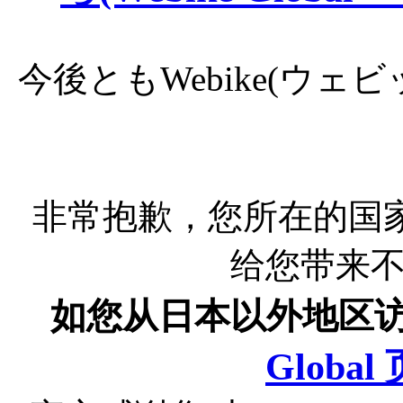
今後ともWebike(ウ
非常抱歉，您所在的国
给您带来
如您从日本以外地区
Globa