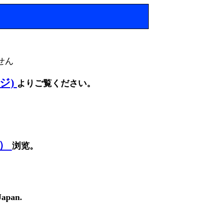
せん
ージ)
よりご覧ください。
面）
浏览。
Japan.