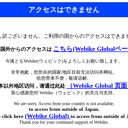
アクセスはできません
し訳ございません。ご利用の国からのアクセスはできま
こちら(Webike Globalペ
本国外からのアクセスは
今後ともWebike(ウェビック)をよろしくお願い致します。
非常抱歉，您所在的国家/地区目前无法访问本网站。
给您带来不便，敬请谅解。
（Webike Global 页
本以外地区访问，请通过此处
衷心感谢您对 Webike（ウェビック）的关注与支持。
We are sorry. Access from your country is not available.
to access from outside of Japan.
(Webike Global)
e click here
to access from outside of 
Thank you for your continued support of Webike.