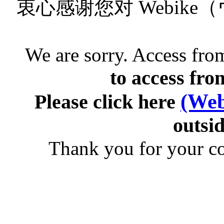
衷心感谢您对 Webik
We are sorry. Access from
to access fro
(Web
Please click here
outsid
Thank you for your c