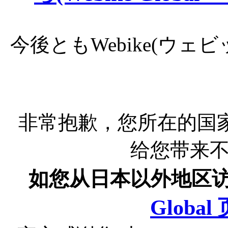
今後ともWebike(ウ
非常抱歉，您所在的国
给您带来
如您从日本以外地区
Globa