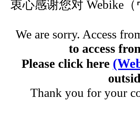
衷心感谢您对 Webik
We are sorry. Access from
to access fro
(Web
Please click here
outsid
Thank you for your c