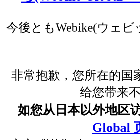
今後ともWebike(ウ
非常抱歉，您所在的国
给您带来
如您从日本以外地区
Globa