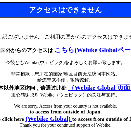
アクセスはできません
し訳ございません。ご利用の国からのアクセスはできま
こちら(Webike Globalペ
本国外からのアクセスは
今後ともWebike(ウェビック)をよろしくお願い致します。
非常抱歉，您所在的国家/地区目前无法访问本网站。
给您带来不便，敬请谅解。
（Webike Global 页
本以外地区访问，请通过此处
衷心感谢您对 Webike（ウェビック）的关注与支持。
We are sorry. Access from your country is not available.
to access from outside of Japan.
(Webike Global)
e click here
to access from outside of 
Thank you for your continued support of Webike.