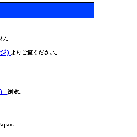
せん
ージ)
よりご覧ください。
面）
浏览。
Japan.