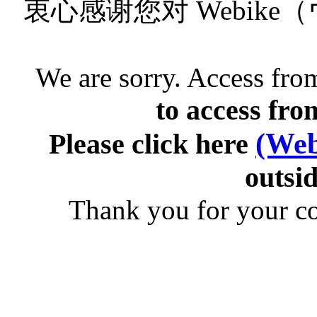
衷心感谢您对 Webik
We are sorry. Access from
to access fro
(Web
Please click here
outsid
Thank you for your c