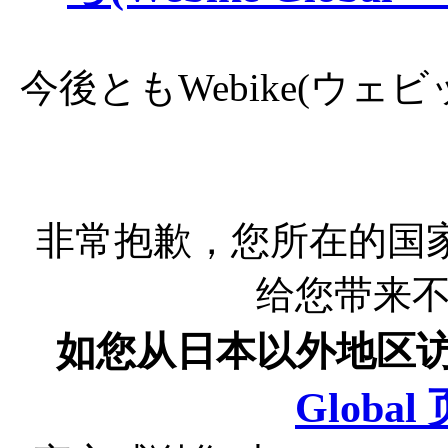
今後ともWebike(ウ
非常抱歉，您所在的国
给您带来
如您从日本以外地区
Globa