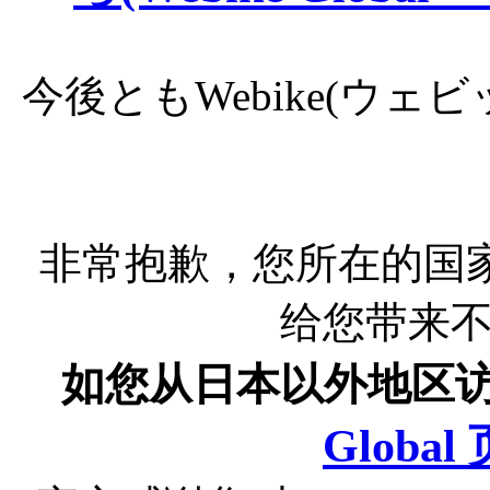
今後ともWebike(ウ
非常抱歉，您所在的国
给您带来
如您从日本以外地区
Globa