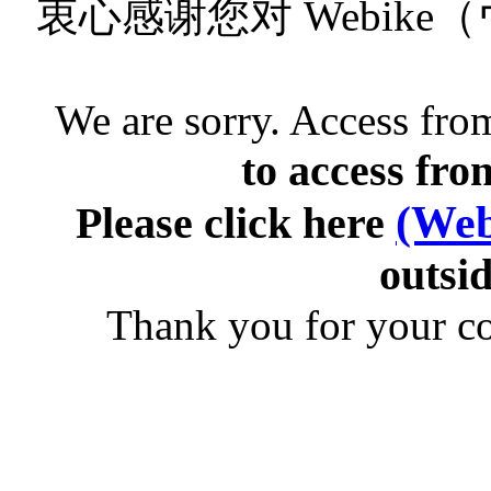
衷心感谢您对 Webik
We are sorry. Access from
to access fro
(Web
Please click here
outsid
Thank you for your c