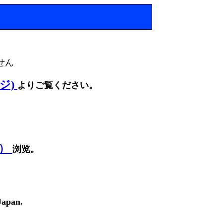
せん
ージ)
よりご覧ください。
面）
浏览。
Japan.