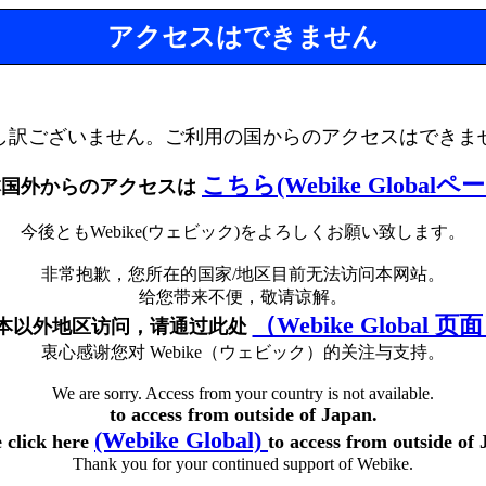
アクセスはできません
し訳ございません。ご利用の国からのアクセスはできま
こちら(Webike Globalペ
本国外からのアクセスは
今後ともWebike(ウェビック)をよろしくお願い致します。
非常抱歉，您所在的国家/地区目前无法访问本网站。
给您带来不便，敬请谅解。
（Webike Global 页
本以外地区访问，请通过此处
衷心感谢您对 Webike（ウェビック）的关注与支持。
We are sorry. Access from your country is not available.
to access from outside of Japan.
(Webike Global)
e click here
to access from outside of 
Thank you for your continued support of Webike.