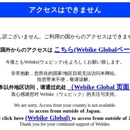
アクセスはできません
し訳ございません。ご利用の国からのアクセスはできま
こちら(Webike Globalペ
本国外からのアクセスは
今後ともWebike(ウェビック)をよろしくお願い致します。
非常抱歉，您所在的国家/地区目前无法访问本网站。
给您带来不便，敬请谅解。
（Webike Global 页
本以外地区访问，请通过此处
衷心感谢您对 Webike（ウェビック）的关注与支持。
We are sorry. Access from your country is not available.
to access from outside of Japan.
(Webike Global)
e click here
to access from outside of 
Thank you for your continued support of Webike.