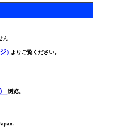
せん
ージ)
よりご覧ください。
面）
浏览。
Japan.