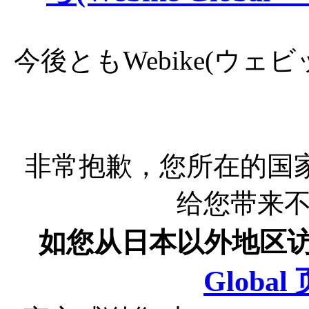
今後ともWebike(ウ
非常抱歉，您所在的国
给您带来
如您从日本以外地区
Globa