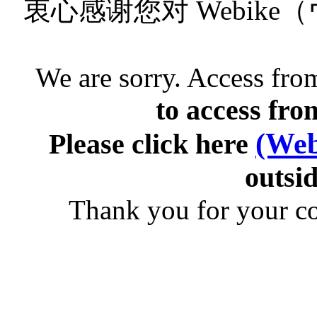
衷心感谢您对 Webik
We are sorry. Access from
to access fro
(Web
Please click here
outsid
Thank you for your c