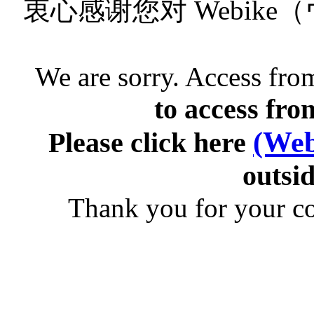
衷心感谢您对 Webik
We are sorry. Access from
to access fro
(Web
Please click here
outsid
Thank you for your c