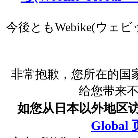
今後ともWebike(ウ
非常抱歉，您所在的国
给您带来
如您从日本以外地区
Globa