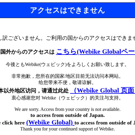
アクセスはできません
し訳ございません。ご利用の国からのアクセスはできま
こちら(Webike Globalペ
本国外からのアクセスは
今後ともWebike(ウェビック)をよろしくお願い致します。
非常抱歉，您所在的国家/地区目前无法访问本网站。
给您带来不便，敬请谅解。
（Webike Global 页
本以外地区访问，请通过此处
衷心感谢您对 Webike（ウェビック）的关注与支持。
We are sorry. Access from your country is not available.
to access from outside of Japan.
(Webike Global)
e click here
to access from outside of 
Thank you for your continued support of Webike.