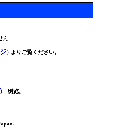
せん
ージ)
よりご覧ください。
面）
浏览。
Japan.