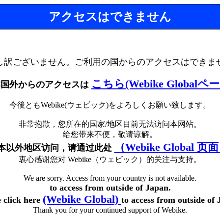
アクセスはできません
し訳ございません。ご利用の国からのアクセスはできま
こちら(Webike Globalペ
本国外からのアクセスは
今後ともWebike(ウェビック)をよろしくお願い致します。
非常抱歉，您所在的国家/地区目前无法访问本网站。
给您带来不便，敬请谅解。
（Webike Global 页
本以外地区访问，请通过此处
衷心感谢您对 Webike（ウェビック）的关注与支持。
We are sorry. Access from your country is not available.
to access from outside of Japan.
(Webike Global)
e click here
to access from outside of 
Thank you for your continued support of Webike.