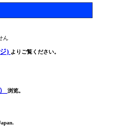
せん
ージ)
よりご覧ください。
面）
浏览。
Japan.