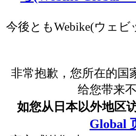
今後ともWebike(ウ
非常抱歉，您所在的国
给您带来
如您从日本以外地区
Globa