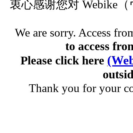
衷心感谢您对 Webik
We are sorry. Access from
to access fro
(Web
Please click here
outsid
Thank you for your c