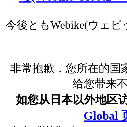
今後ともWebike(ウ
非常抱歉，您所在的国
给您带来
如您从日本以外地区
Globa