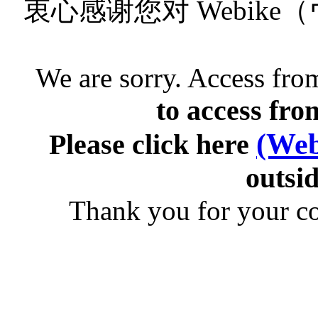
衷心感谢您对 Webik
We are sorry. Access from
to access fro
(Web
Please click here
outsid
Thank you for your c