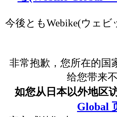
今後ともWebike(ウ
非常抱歉，您所在的国
给您带来
如您从日本以外地区
Globa