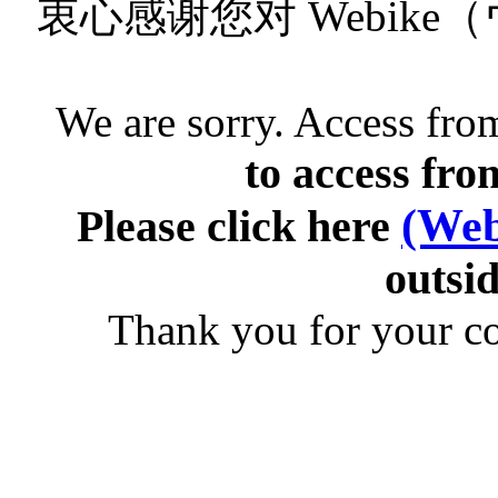
衷心感谢您对 Webik
We are sorry. Access from
to access fro
(Web
Please click here
outsid
Thank you for your c