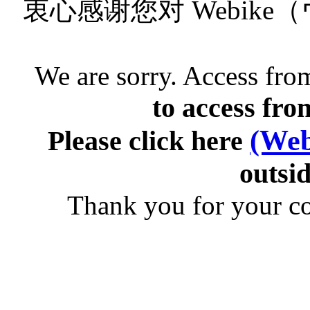
衷心感谢您对 Webik
We are sorry. Access from
to access fro
(Web
Please click here
outsid
Thank you for your c