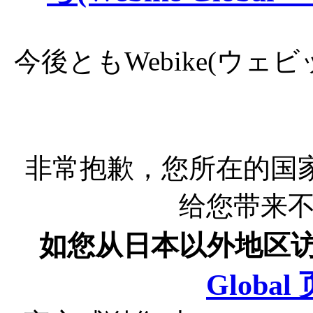
今後ともWebike(ウ
非常抱歉，您所在的国
给您带来
如您从日本以外地区
Globa