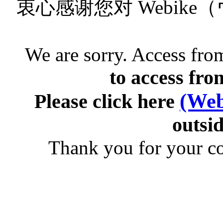
衷心感谢您对 Webik
We are sorry. Access from
to access fro
(Web
Please click here
outsid
Thank you for your c