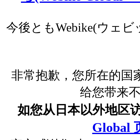
今後ともWebike(ウ
非常抱歉，您所在的国
给您带来
如您从日本以外地区
Globa