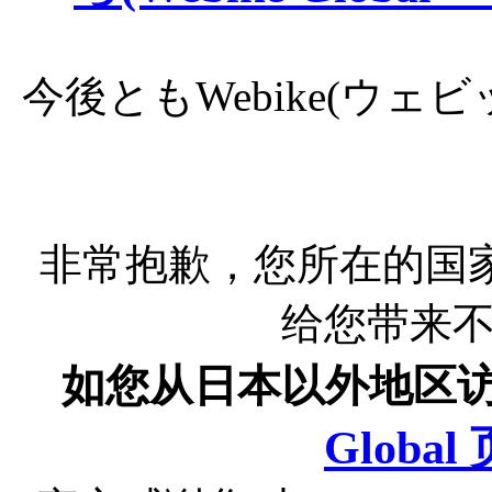
今後ともWebike(ウ
非常抱歉，您所在的国
给您带来
如您从日本以外地区
Globa