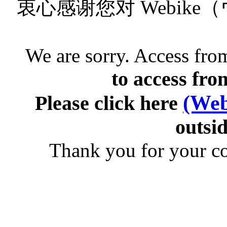
衷心感谢您对 Webik
We are sorry. Access from
to access fro
(Web
Please click here
outsid
Thank you for your c