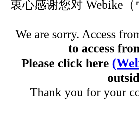
衷心感谢您对 Webik
We are sorry. Access from
to access fro
(Web
Please click here
outsid
Thank you for your c