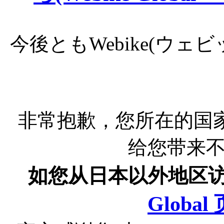
今後ともWebike(ウ
非常抱歉，您所在的国
给您带来
如您从日本以外地区
Globa