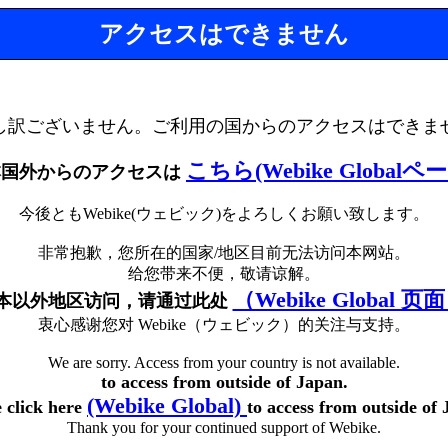
アクセスはできません
し訳ございません。ご利用の国からのアクセスはできま
こちら(Webike Globalペ
本国外からのアクセスは
今後ともWebike(ウェビック)をよろしくお願い致します。
非常抱歉，您所在的国家/地区目前无法访问本网站。
给您带来不便，敬请谅解。
（Webike Global 页
本以外地区访问，请通过此处
衷心感谢您对 Webike（ウェビック）的关注与支持。
We are sorry. Access from your country is not available.
to access from outside of Japan.
(Webike Global)
e click here
to access from outside of 
Thank you for your continued support of Webike.