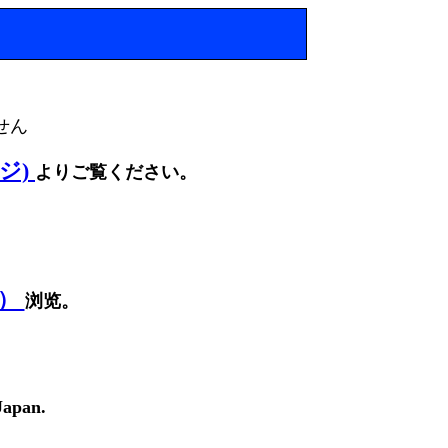
せん
ージ)
よりご覧ください。
面）
浏览。
Japan.