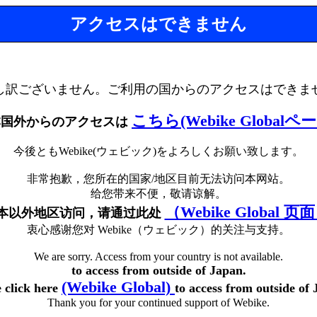
アクセスはできません
し訳ございません。ご利用の国からのアクセスはできま
こちら(Webike Globalペ
本国外からのアクセスは
今後ともWebike(ウェビック)をよろしくお願い致します。
非常抱歉，您所在的国家/地区目前无法访问本网站。
给您带来不便，敬请谅解。
（Webike Global 页
本以外地区访问，请通过此处
衷心感谢您对 Webike（ウェビック）的关注与支持。
We are sorry. Access from your country is not available.
to access from outside of Japan.
(Webike Global)
e click here
to access from outside of 
Thank you for your continued support of Webike.