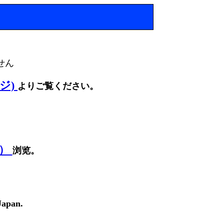
せん
ージ)
よりご覧ください。
面）
浏览。
Japan.