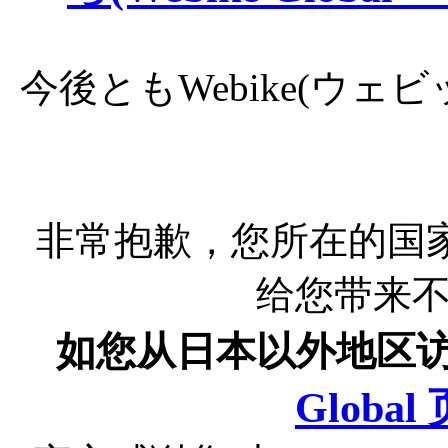
今後ともWebike(ウ
非常抱歉，您所在的国
给您带来
如您从日本以外地区
Globa