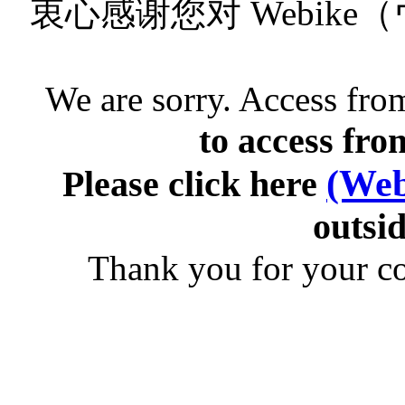
衷心感谢您对 Webik
We are sorry. Access from
to access fro
(Web
Please click here
outsid
Thank you for your c