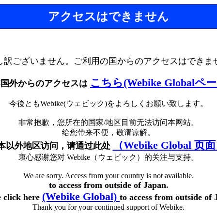
アクセスはできません
し訳ございません。ご利用の国からのアクセスはできま
こちら(Webike Globalペ
本国外からのアクセスは
今後ともWebike(ウェビック)をよろしくお願い致します。
非常抱歉，您所在的国家/地区目前无法访问本网站。
给您带来不便，敬请谅解。
（Webike Global 页
本以外地区访问，请通过此处
衷心感谢您对 Webike（ウェビック）的关注与支持。
We are sorry. Access from your country is not available.
to access from outside of Japan.
(Webike Global)
e click here
to access from outside of 
Thank you for your continued support of Webike.