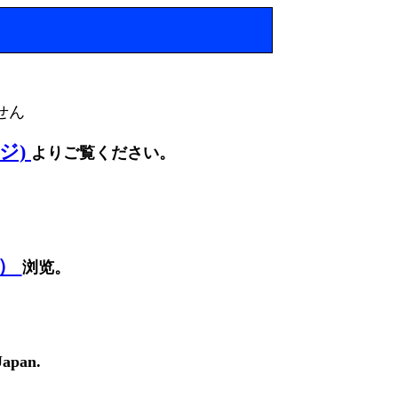
せん
ージ)
よりご覧ください。
面）
浏览。
Japan.