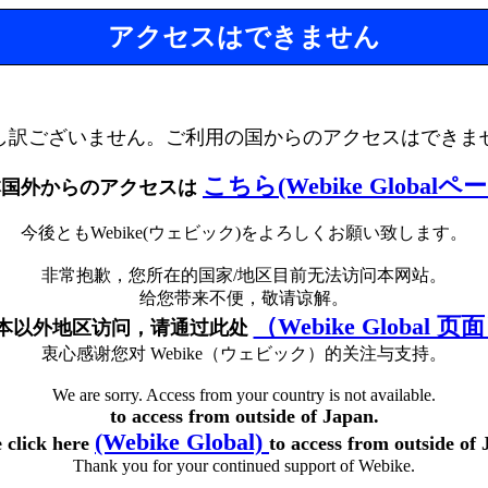
アクセスはできません
し訳ございません。ご利用の国からのアクセスはできま
こちら(Webike Globalペ
本国外からのアクセスは
今後ともWebike(ウェビック)をよろしくお願い致します。
非常抱歉，您所在的国家/地区目前无法访问本网站。
给您带来不便，敬请谅解。
（Webike Global 页
本以外地区访问，请通过此处
衷心感谢您对 Webike（ウェビック）的关注与支持。
We are sorry. Access from your country is not available.
to access from outside of Japan.
(Webike Global)
e click here
to access from outside of 
Thank you for your continued support of Webike.