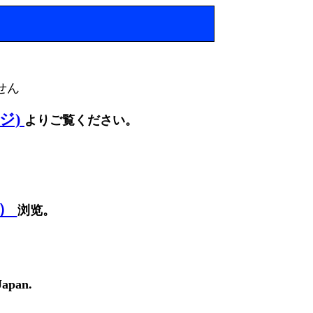
せん
ージ)
よりご覧ください。
面）
浏览。
Japan.