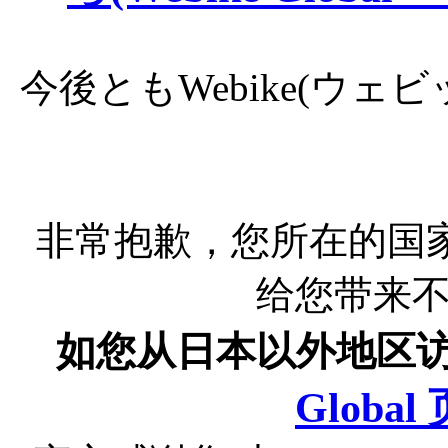
今後ともWebike(ウ
非常抱歉，您所在的国
给您带来
如您从日本以外地区
Globa