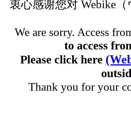
衷心感谢您对 Webik
We are sorry. Access from
to access fro
(Web
Please click here
outsid
Thank you for your c