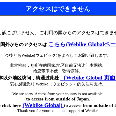
アクセスはできません
し訳ございません。ご利用の国からのアクセスはできま
こちら(Webike Globalペ
本国外からのアクセスは
今後ともWebike(ウェビック)をよろしくお願い致します。
非常抱歉，您所在的国家/地区目前无法访问本网站。
给您带来不便，敬请谅解。
（Webike Global 页
本以外地区访问，请通过此处
衷心感谢您对 Webike（ウェビック）的关注与支持。
We are sorry. Access from your country is not available.
to access from outside of Japan.
(Webike Global)
e click here
to access from outside of 
Thank you for your continued support of Webike.