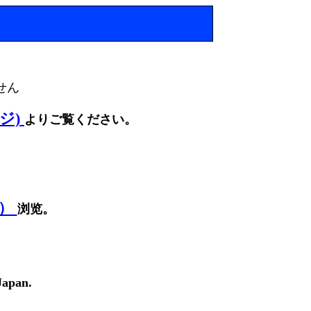
せん
ージ)
よりご覧ください。
面）
浏览。
Japan.