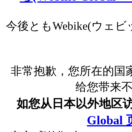
今後ともWebike(ウ
非常抱歉，您所在的国
给您带来
如您从日本以外地区
Globa