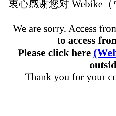
衷心感谢您对 Webik
We are sorry. Access from
to access fro
(Web
Please click here
outsid
Thank you for your c