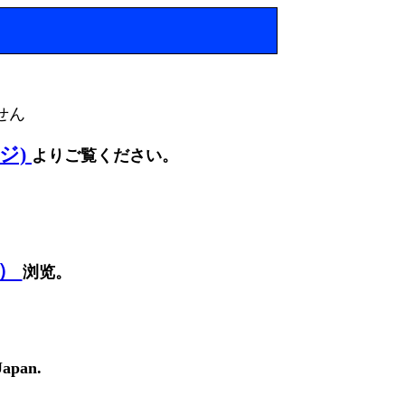
せん
ージ)
よりご覧ください。
面）
浏览。
Japan.