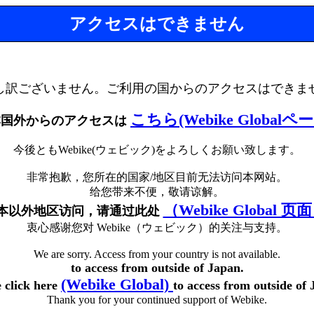
アクセスはできません
し訳ございません。ご利用の国からのアクセスはできま
こちら(Webike Globalペ
本国外からのアクセスは
今後ともWebike(ウェビック)をよろしくお願い致します。
非常抱歉，您所在的国家/地区目前无法访问本网站。
给您带来不便，敬请谅解。
（Webike Global 页
本以外地区访问，请通过此处
衷心感谢您对 Webike（ウェビック）的关注与支持。
We are sorry. Access from your country is not available.
to access from outside of Japan.
(Webike Global)
e click here
to access from outside of 
Thank you for your continued support of Webike.