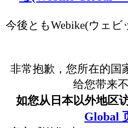
今後ともWebike(ウ
非常抱歉，您所在的国
给您带来
如您从日本以外地区
Globa