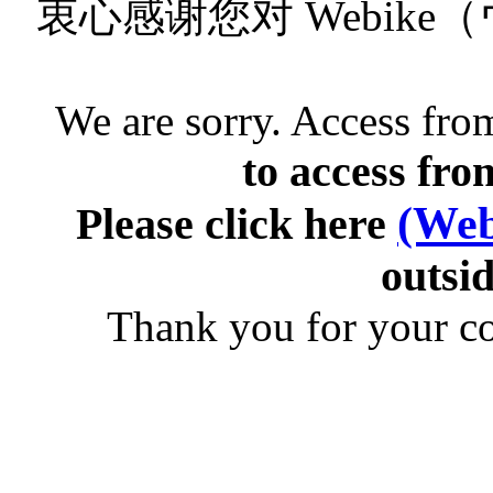
衷心感谢您对 Webik
We are sorry. Access from
to access fro
(Web
Please click here
outsid
Thank you for your c