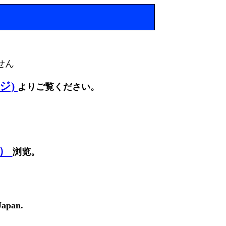
せん
ージ)
よりご覧ください。
面）
浏览。
Japan.