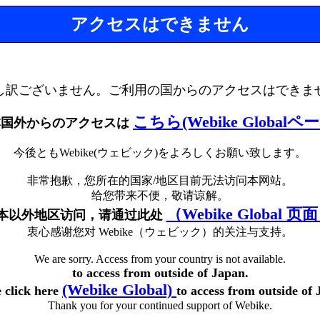
アクセスはできません
し訳ございません。ご利用の国からのアクセスはできま
こちら(Webike Globalペ
本国外からのアクセスは
今後ともWebike(ウェビック)をよろしくお願い致します。
非常抱歉，您所在的国家/地区目前无法访问本网站。
给您带来不便，敬请谅解。
（Webike Global 页
本以外地区访问，请通过此处
衷心感谢您对 Webike（ウェビック）的关注与支持。
We are sorry. Access from your country is not available.
to access from outside of Japan.
(Webike Global)
e click here
to access from outside of 
Thank you for your continued support of Webike.