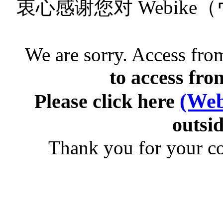
衷心感谢您对 Webik
We are sorry. Access from
to access fro
(Web
Please click here
outsid
Thank you for your c