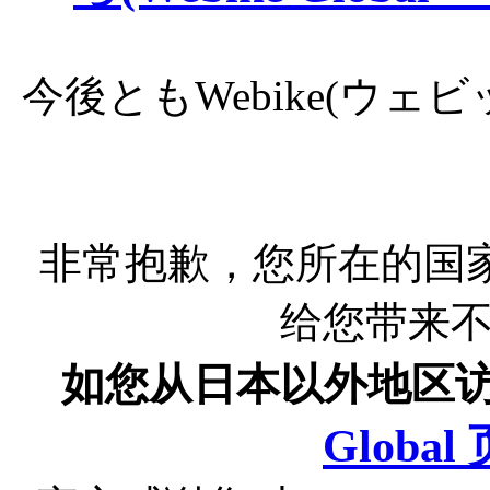
今後ともWebike(ウ
非常抱歉，您所在的国
给您带来
如您从日本以外地区
Globa