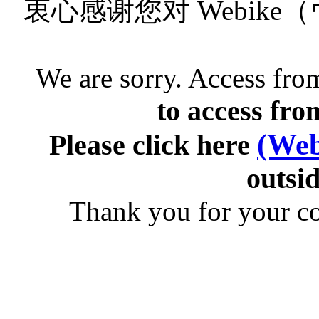
衷心感谢您对 Webik
We are sorry. Access from
to access fro
(Web
Please click here
outsid
Thank you for your c