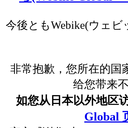
今後ともWebike(ウ
非常抱歉，您所在的国
给您带来
如您从日本以外地区
Globa