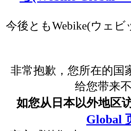
今後ともWebike(ウ
非常抱歉，您所在的国
给您带来
如您从日本以外地区
Globa