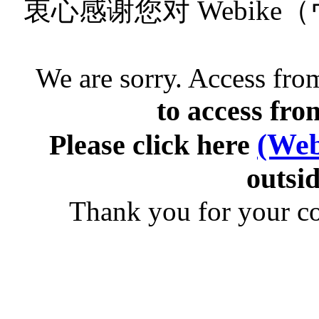
衷心感谢您对 Webik
We are sorry. Access from
to access fro
(Web
Please click here
outsid
Thank you for your c