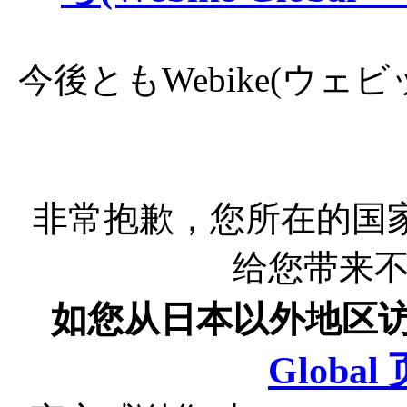
今後ともWebike(ウ
非常抱歉，您所在的国
给您带来
如您从日本以外地区
Globa