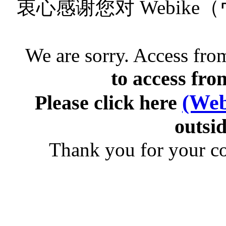
衷心感谢您对 Webik
We are sorry. Access from
to access fro
(Web
Please click here
outsid
Thank you for your c