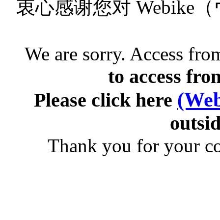
衷心感谢您对 Webik
We are sorry. Access from
to access fro
(Web
Please click here
outsid
Thank you for your c