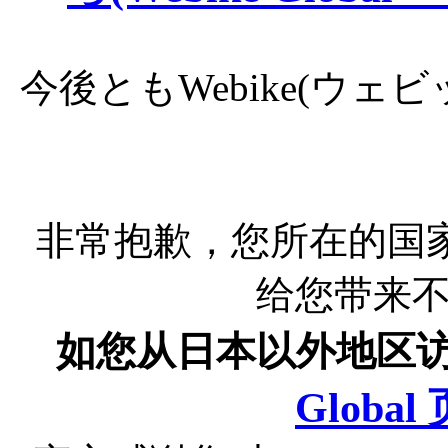
今後ともWebike(ウ
非常抱歉，您所在的国
给您带来
如您从日本以外地区
Globa