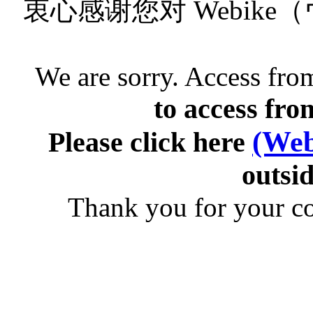
衷心感谢您对 Webik
We are sorry. Access from
to access fro
(Web
Please click here
outsid
Thank you for your c