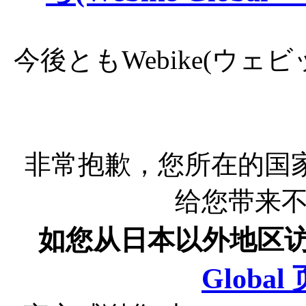
今後ともWebike(ウ
非常抱歉，您所在的国
给您带来
如您从日本以外地区
Globa