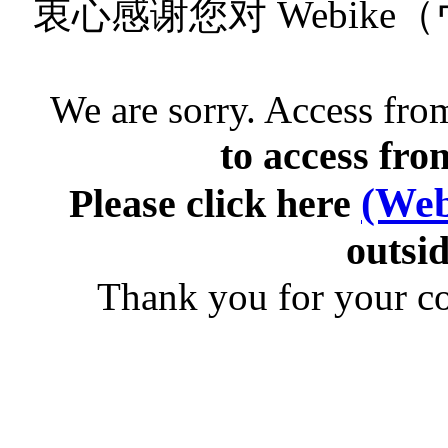
衷心感谢您对 Webik
We are sorry. Access from
to access fro
(Web
Please click here
outsid
Thank you for your c