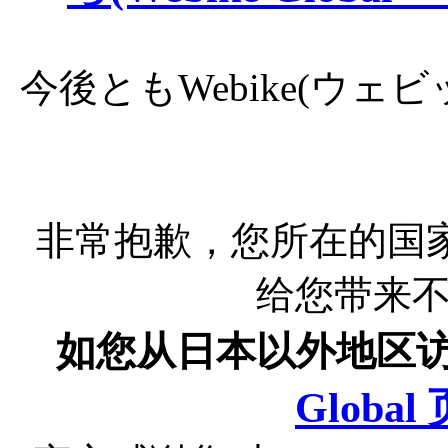
今後ともWebike(ウ
非常抱歉，您所在的国
给您带来
如您从日本以外地区
Globa