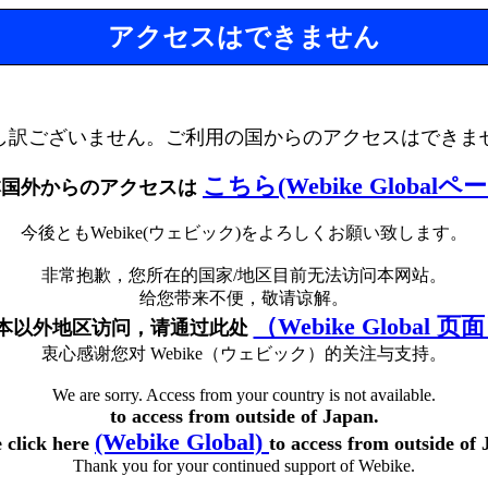
アクセスはできません
し訳ございません。ご利用の国からのアクセスはできま
こちら(Webike Globalペ
本国外からのアクセスは
今後ともWebike(ウェビック)をよろしくお願い致します。
非常抱歉，您所在的国家/地区目前无法访问本网站。
给您带来不便，敬请谅解。
（Webike Global 页
本以外地区访问，请通过此处
衷心感谢您对 Webike（ウェビック）的关注与支持。
We are sorry. Access from your country is not available.
to access from outside of Japan.
(Webike Global)
e click here
to access from outside of 
Thank you for your continued support of Webike.