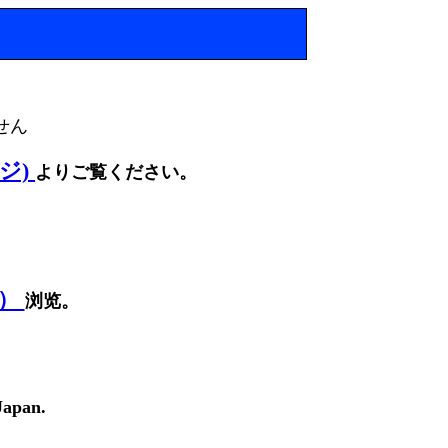
せん
ージ)
よりご覧ください。
面）
浏览。
Japan.