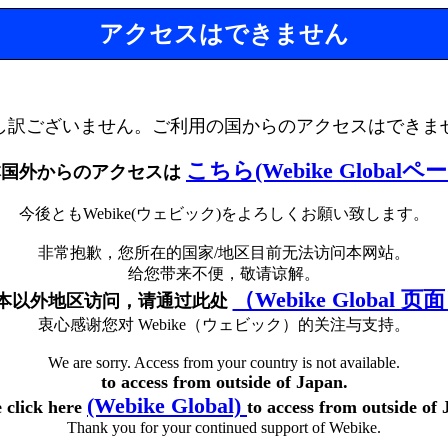
アクセスはできません
し訳ございません。ご利用の国からのアクセスはできま
こちら(Webike Globalペ
本国外からのアクセスは
今後ともWebike(ウェビック)をよろしくお願い致します。
非常抱歉，您所在的国家/地区目前无法访问本网站。
给您带来不便，敬请谅解。
（Webike Global 页
本以外地区访问，请通过此处
衷心感谢您对 Webike（ウェビック）的关注与支持。
We are sorry. Access from your country is not available.
to access from outside of Japan.
(Webike Global)
e click here
to access from outside of 
Thank you for your continued support of Webike.