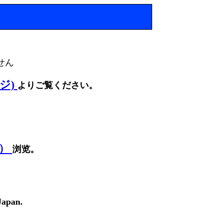
せん
ージ)
よりご覧ください。
面）
浏览。
Japan.