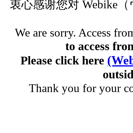
衷心感谢您对 Webik
We are sorry. Access from
to access fro
(Web
Please click here
outsid
Thank you for your c