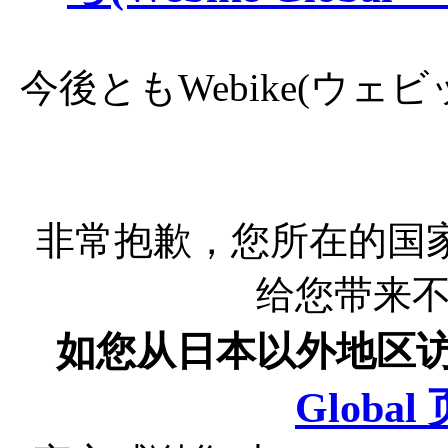
今後ともWebike(ウ
非常抱歉，您所在的国
给您带来
如您从日本以外地区
Globa