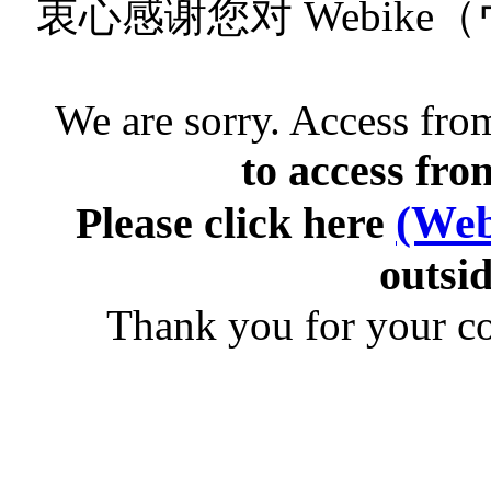
衷心感谢您对 Webik
We are sorry. Access from
to access fro
(Web
Please click here
outsid
Thank you for your c