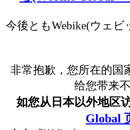
今後ともWebike(ウ
非常抱歉，您所在的国
给您带来
如您从日本以外地区
Globa