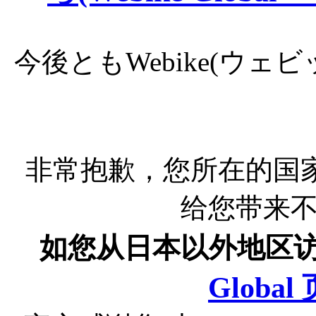
今後ともWebike(ウ
非常抱歉，您所在的国
给您带来
如您从日本以外地区
Globa