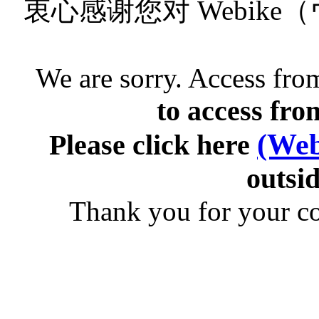
衷心感谢您对 Webik
We are sorry. Access from
to access fro
(Web
Please click here
outsid
Thank you for your c