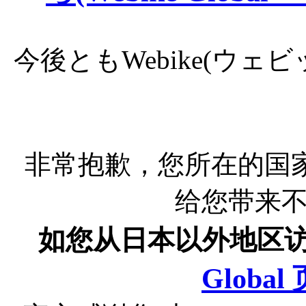
今後ともWebike(ウ
非常抱歉，您所在的国
给您带来
如您从日本以外地区
Globa