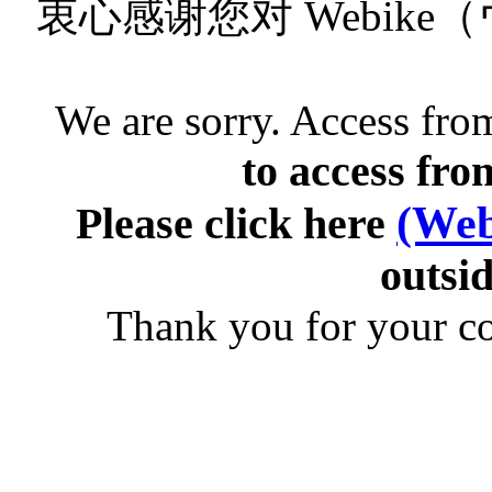
衷心感谢您对 Webik
We are sorry. Access from
to access fro
(Web
Please click here
outsid
Thank you for your c