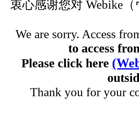
衷心感谢您对 Webik
We are sorry. Access from
to access fro
(Web
Please click here
outsid
Thank you for your c