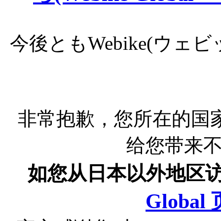
今後ともWebike(ウ
非常抱歉，您所在的国
给您带来
如您从日本以外地区
Globa