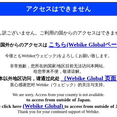
アクセスはできません
し訳ございません。ご利用の国からのアクセスはできま
こちら(Webike Globalペ
本国外からのアクセスは
今後ともWebike(ウェビック)をよろしくお願い致します。
非常抱歉，您所在的国家/地区目前无法访问本网站。
给您带来不便，敬请谅解。
（Webike Global 页
本以外地区访问，请通过此处
衷心感谢您对 Webike（ウェビック）的关注与支持。
We are sorry. Access from your country is not available.
to access from outside of Japan.
(Webike Global)
e click here
to access from outside of 
Thank you for your continued support of Webike.