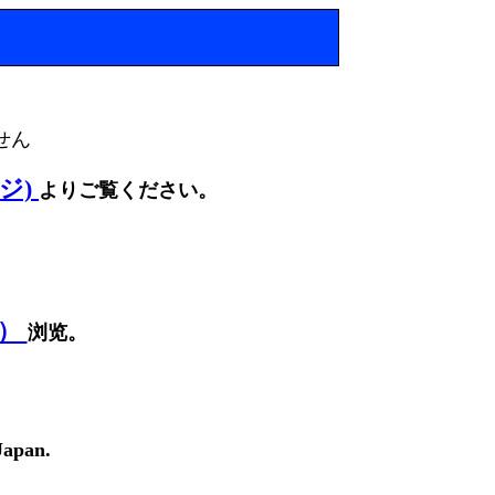
せん
ージ)
よりご覧ください。
面）
浏览。
Japan.