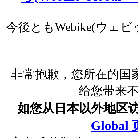
今後ともWebike(ウ
非常抱歉，您所在的国
给您带来
如您从日本以外地区
Globa