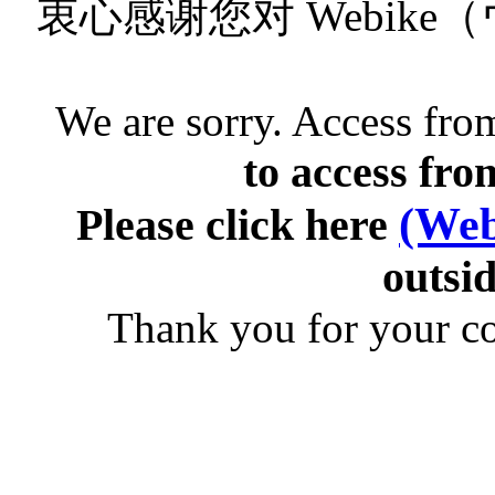
衷心感谢您对 Webik
We are sorry. Access from
to access fro
(Web
Please click here
outsid
Thank you for your c