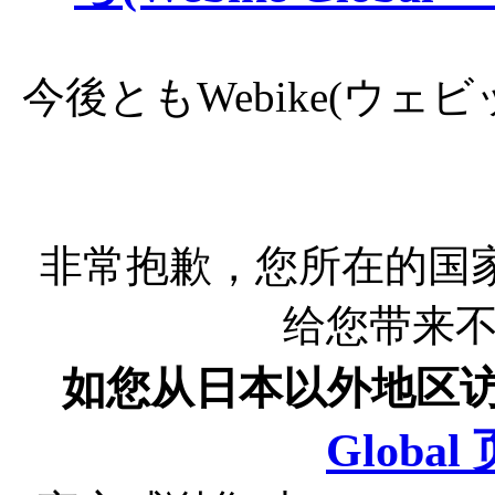
今後ともWebike(ウ
非常抱歉，您所在的国
给您带来
如您从日本以外地区
Globa