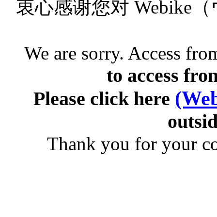
衷心感谢您对 Webik
We are sorry. Access from
to access fro
(Web
Please click here
outsid
Thank you for your c