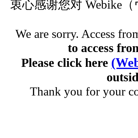
衷心感谢您对 Webik
We are sorry. Access from
to access fro
(Web
Please click here
outsid
Thank you for your c