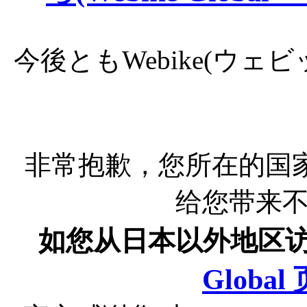
今後ともWebike(ウ
非常抱歉，您所在的国
给您带来
如您从日本以外地区
Globa