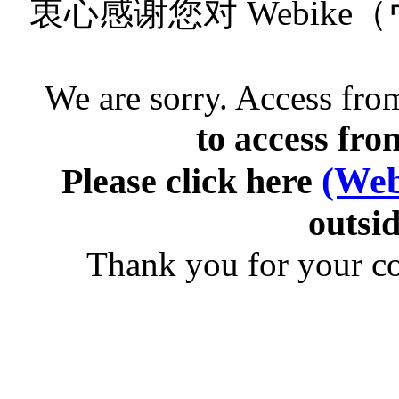
衷心感谢您对 Webik
We are sorry. Access from
to access fro
(Web
Please click here
outsid
Thank you for your c