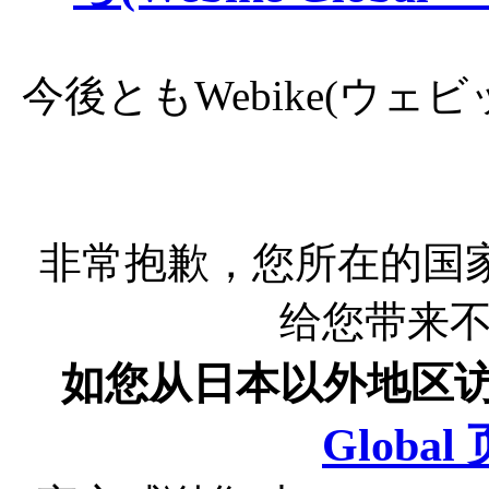
今後ともWebike(ウ
非常抱歉，您所在的国
给您带来
如您从日本以外地区
Globa